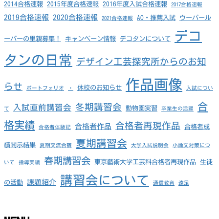
2014合格速報
2015年度合格速報
2016年度入試合格速報
2017合格速報
2019合格速報
2020合格速報
AO・推薦入試
ウーパール
2021合格速報
デコ
ーパーの里親募集！
キャンペーン情報
デコタンについて
タンの日常
デザイン工芸探究所からのお知
作品画像
らせ
休校のお知らせ
ポートフォリオ
・
入試につい
合
冬期講習会
入試直前講習会
動物園実習
て
卒業生の活躍
格実績
合格者再現作品
合格者作品
合格者成
合格者体験記
夏期講習会
績開示結果
夏期交流合宿
大学入試説明会
小論文対策につ
春期講習会
東京藝術大学工芸科合格者再現作品
生徒
いて
指導実績
講習会について
課題紹介
の活動
通信教育
遠足