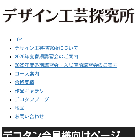
TOP
デザイン工芸探究所について
2026年度春期講習会のご案内
2025年度冬期講習会・入試直前講習会のご案内
コース案内
合格実績
作品ギャラリー
デコタンブログ
地図
お問い合わせ
デコタン会員様向けページ