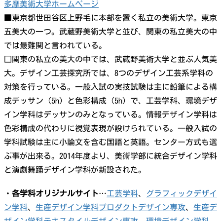
多摩美術大学ホームページ
■東京都世田谷区上野毛に本部を置く私立の美術大学。東京
五美大の一つ。武蔵野美術大学と並び、関東の私立美大の中
では最難関と言われている。
□関東の私立の美大の中では、武蔵野美術大学と並ぶ人気美
大。デザイン工芸探究所では、8つのデザイン工芸系学科の
対策を行っている。一般入試の実技試験は主に鉛筆による構
成デッサン（5h）と色彩構成（5h）で、工芸学科、環境デザ
イン学科はデッサンのみとなっている。情報デザイン学科は
色彩構成の代わりに視覚表現が設けられている。一般入試の
学科試験は主に小論文を含む国語と英語。センター方式も選
ぶ事が出来る。2014年度より、美術学部に統合デザイン学科
と演劇舞踊デザイン学科が新設された。
・
各学科オリジナルサイト
…
工芸学科
、
グラフィックデザイ
ン学科
、
生産デザイン学科プロダクトデザイン専攻
、
生産デ
ザイン学科テキスタイルデザイン専攻
、
環境デザイン学科
、