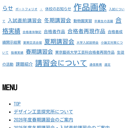
作品画像
らせ
休校のお知らせ
ポートフォリオ
・
入試につい
合
冬期講習会
入試直前講習会
動物園実習
て
卒業生の活躍
格実績
合格者再現作品
合格者作品
合格者成
合格者体験記
夏期講習会
績開示結果
夏期交流合宿
大学入試説明会
小論文対策につ
春期講習会
東京藝術大学工芸科合格者再現作品
生徒
いて
指導実績
講習会について
課題紹介
の活動
通信教育
遠足
MENU
TOP
デザイン工芸探究所について
2026年度春期講習会のご案内
2025年度冬期講習会・入試直前講習会のご案内