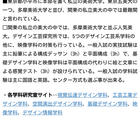
■東京都小平市に本部を置く私立の美術大学。東京五美大の
一つ。多摩美術大学と並び、関東の私立美大の中では最難関
と言われている。
□関東の私立の美大の中では、多摩美術大学と並ぶ人気美
大。デザイン工芸探究所では、5つのデザイン工芸系学科の
他に、映像学科の対策も行っている。一般入試の実技試験は
主に鉛筆による構成デッサン（3h）と平面構成（3h）で、基
礎デザイン学科と映像学科は平面構成の代わりに絵と文章に
よる感覚テスト（3h）が設けられている。一般入試の学科試
験は主に国語と英語。センター方式も選ぶ事が出来る。
・
各学科研究室サイト
…
視覚伝達デザイン学科
、
工芸工業デ
ザイン学科
、
空間演出デザイン学科
、
基礎デザイン学科
、
映
像学科
、
デザイン情報学科