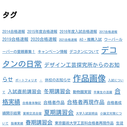
タグ
2014合格速報
2015年度合格速報
2016年度入試合格速報
2017合格速報
2019合格速報
2020合格速報
AO・推薦入試
ウーパール
2021合格速報
デコ
ーパーの里親募集！
キャンペーン情報
デコタンについて
タンの日常
デザイン工芸探究所からのお知
作品画像
らせ
休校のお知らせ
ポートフォリオ
・
入試につい
合
冬期講習会
入試直前講習会
動物園実習
て
卒業生の活躍
格実績
合格者再現作品
合格者作品
合格者成
合格者体験記
夏期講習会
績開示結果
夏期交流合宿
大学入試説明会
小論文対策につ
春期講習会
東京藝術大学工芸科合格者再現作品
生徒
いて
指導実績