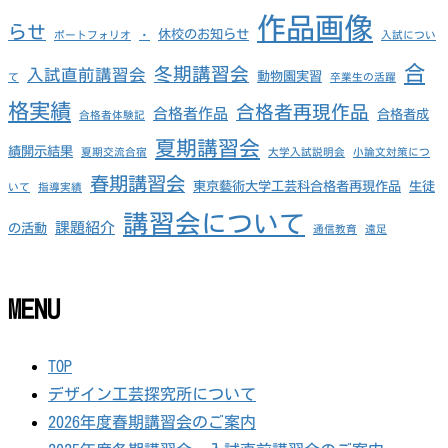
作品画像
らせ
休校のお知らせ
ポートフォリオ
・
入試につい
合
冬期講習会
入試直前講習会
動物園実習
て
卒業生の活躍
格実績
合格者再現作品
合格者作品
合格者成
合格者体験記
夏期講習会
績開示結果
夏期交流合宿
大学入試説明会
小論文対策につ
春期講習会
東京藝術大学工芸科合格者再現作品
生徒
いて
指導実績
講習会について
課題紹介
の活動
通信教育
遠足
MENU
TOP
デザイン工芸探究所について
2026年度春期講習会のご案内