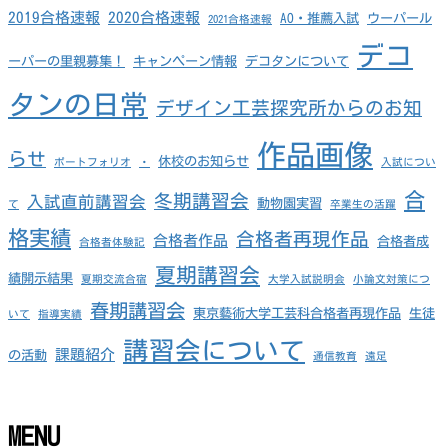
2019合格速報
2020合格速報
AO・推薦入試
ウーパール
2021合格速報
デコ
ーパーの里親募集！
キャンペーン情報
デコタンについて
タンの日常
デザイン工芸探究所からのお知
作品画像
らせ
休校のお知らせ
ポートフォリオ
・
入試につい
合
冬期講習会
入試直前講習会
動物園実習
て
卒業生の活躍
格実績
合格者再現作品
合格者作品
合格者成
合格者体験記
夏期講習会
績開示結果
夏期交流合宿
大学入試説明会
小論文対策につ
春期講習会
東京藝術大学工芸科合格者再現作品
生徒
いて
指導実績
講習会について
課題紹介
の活動
通信教育
遠足
MENU