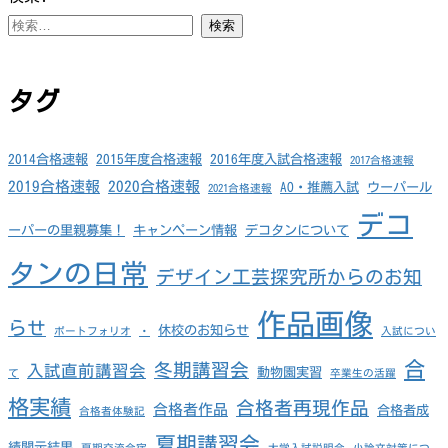
タグ
2014合格速報
2015年度合格速報
2016年度入試合格速報
2017合格速報
2019合格速報
2020合格速報
AO・推薦入試
ウーパール
2021合格速報
デコ
ーパーの里親募集！
キャンペーン情報
デコタンについて
タンの日常
デザイン工芸探究所からのお知
作品画像
らせ
休校のお知らせ
ポートフォリオ
・
入試につい
合
冬期講習会
入試直前講習会
動物園実習
て
卒業生の活躍
格実績
合格者再現作品
合格者作品
合格者成
合格者体験記
夏期講習会
績開示結果
夏期交流合宿
大学入試説明会
小論文対策につ