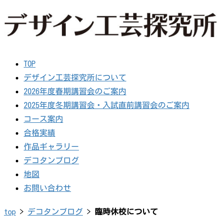
TOP
デザイン工芸探究所について
2026年度春期講習会のご案内
2025年度冬期講習会・入試直前講習会のご案内
コース案内
合格実績
作品ギャラリー
デコタンブログ
地図
お問い合わせ
top
>
デコタンブログ
>
臨時休校について