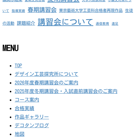
春期講習会
東京藝術大学工芸科合格者再現作品
生徒
いて
指導実績
講習会について
課題紹介
の活動
通信教育
遠足
MENU
TOP
デザイン工芸探究所について
2026年度春期講習会のご案内
2025年度冬期講習会・入試直前講習会のご案内
コース案内
合格実績
作品ギャラリー
デコタンブログ
地図