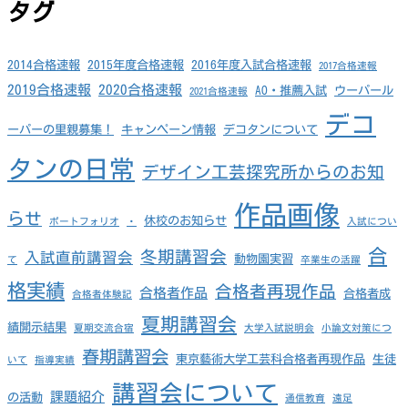
タグ
2014合格速報
2015年度合格速報
2016年度入試合格速報
2017合格速報
2019合格速報
2020合格速報
AO・推薦入試
ウーパール
2021合格速報
デコ
ーパーの里親募集！
キャンペーン情報
デコタンについて
タンの日常
デザイン工芸探究所からのお知
作品画像
らせ
休校のお知らせ
ポートフォリオ
・
入試につい
合
冬期講習会
入試直前講習会
動物園実習
て
卒業生の活躍
格実績
合格者再現作品
合格者作品
合格者成
合格者体験記
夏期講習会
績開示結果
夏期交流合宿
大学入試説明会
小論文対策につ
春期講習会
東京藝術大学工芸科合格者再現作品
生徒
いて
指導実績
講習会について
課題紹介
の活動
通信教育
遠足