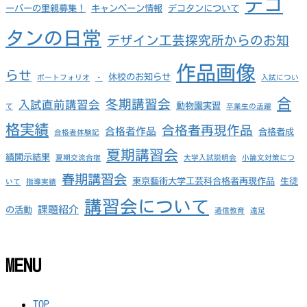
デコ
ーパーの里親募集！
キャンペーン情報
デコタンについて
タンの日常
デザイン工芸探究所からのお知
作品画像
らせ
休校のお知らせ
ポートフォリオ
・
入試につい
合
冬期講習会
入試直前講習会
動物園実習
て
卒業生の活躍
格実績
合格者再現作品
合格者作品
合格者成
合格者体験記
夏期講習会
績開示結果
夏期交流合宿
大学入試説明会
小論文対策につ
春期講習会
東京藝術大学工芸科合格者再現作品
生徒
いて
指導実績
講習会について
課題紹介
の活動
通信教育
遠足
MENU
TOP