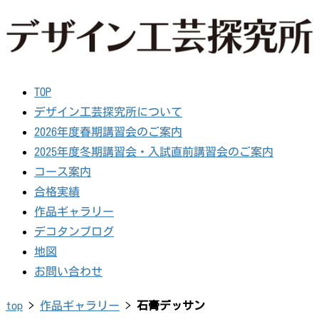
TOP
デザイン工芸探究所について
2026年度春期講習会のご案内
2025年度冬期講習会・入試直前講習会のご案内
コース案内
合格実績
作品ギャラリー
デコタンブログ
地図
お問い合わせ
top
>
作品ギャラリー
>
石膏デッサン