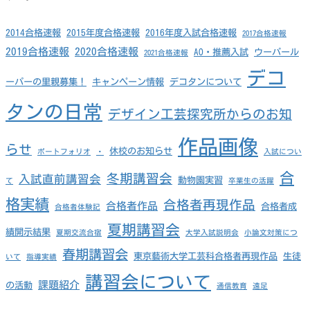
2014合格速報
2015年度合格速報
2016年度入試合格速報
2017合格速報
2019合格速報
2020合格速報
AO・推薦入試
ウーパール
2021合格速報
デコ
ーパーの里親募集！
キャンペーン情報
デコタンについて
タンの日常
デザイン工芸探究所からのお知
作品画像
らせ
休校のお知らせ
ポートフォリオ
・
入試につい
合
冬期講習会
入試直前講習会
動物園実習
て
卒業生の活躍
格実績
合格者再現作品
合格者作品
合格者成
合格者体験記
夏期講習会
績開示結果
夏期交流合宿
大学入試説明会
小論文対策につ
春期講習会
東京藝術大学工芸科合格者再現作品
生徒
いて
指導実績
講習会について
課題紹介
の活動
通信教育
遠足