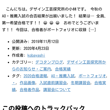
こんにちは。デザイン工芸探究所の小林です。 今秋の
AO・推薦入試の合否結果が出揃いました！ 結果は… 全員、
第一希望合格です！！ 😀 😀 😀 おめでとうございま
す！！ 今回は、合格者がポートフォリオに収録 […]
公開済み: 2019年11月12日
更新: 2020年4月23日
作成者:
kobayashi
カテゴリー:
デコタンブログ
,
デザイン工芸探究所か
らのお知らせ・ご案内
,
合格実績
タグ:
2020合格速報
,
AO・推薦入試
,
ポートフォリオ
,
・
,
作品画像
,
入試直前講習会
,
冬期講習会
,
合格実
績
,
合格者作品
,
講習会について
この投稿へのトラックバック