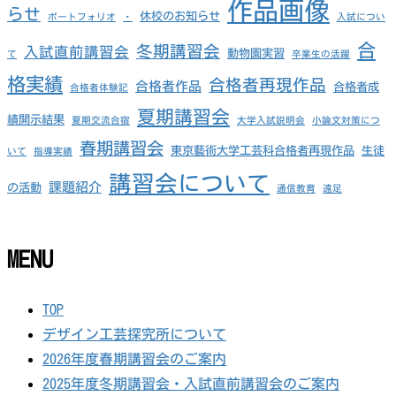
作品画像
らせ
休校のお知らせ
ポートフォリオ
・
入試につい
合
冬期講習会
入試直前講習会
動物園実習
て
卒業生の活躍
格実績
合格者再現作品
合格者作品
合格者成
合格者体験記
夏期講習会
績開示結果
夏期交流合宿
大学入試説明会
小論文対策につ
春期講習会
東京藝術大学工芸科合格者再現作品
生徒
いて
指導実績
講習会について
課題紹介
の活動
通信教育
遠足
MENU
TOP
デザイン工芸探究所について
2026年度春期講習会のご案内
2025年度冬期講習会・入試直前講習会のご案内