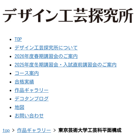
TOP
デザイン工芸探究所について
2026年度春期講習会のご案内
2025年度冬期講習会・入試直前講習会のご案内
コース案内
合格実績
作品ギャラリー
デコタンブログ
地図
お問い合わせ
top
>
作品ギャラリー
>
東京芸術大学工芸科平面構成