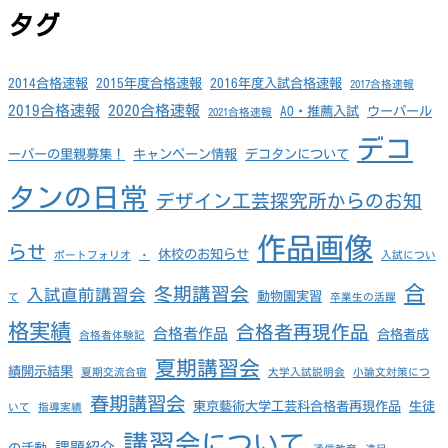
タグ
2014合格速報
2015年度合格速報
2016年度入試合格速報
2017合格速報
2019合格速報
2020合格速報
AO・推薦入試
ウーパール
2021合格速報
デコ
ーパーの里親募集！
キャンペーン情報
デコタンについて
タンの日常
デザイン工芸探究所からのお知
作品画像
らせ
休校のお知らせ
ポートフォリオ
・
入試につい
合
冬期講習会
入試直前講習会
動物園実習
て
卒業生の活躍
格実績
合格者再現作品
合格者作品
合格者成
合格者体験記
夏期講習会
績開示結果
夏期交流合宿
大学入試説明会
小論文対策につ
春期講習会
東京藝術大学工芸科合格者再現作品
生徒
いて
指導実績
講習会について
課題紹介