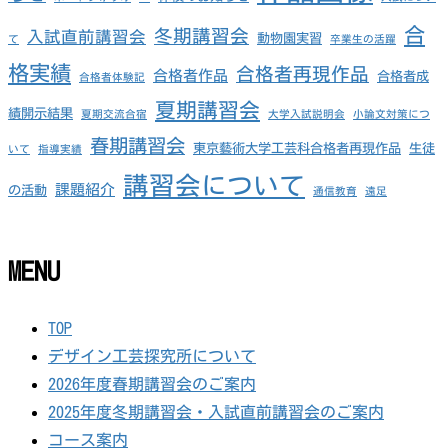
合
冬期講習会
入試直前講習会
動物園実習
て
卒業生の活躍
格実績
合格者再現作品
合格者作品
合格者成
合格者体験記
夏期講習会
績開示結果
夏期交流合宿
大学入試説明会
小論文対策につ
春期講習会
東京藝術大学工芸科合格者再現作品
生徒
いて
指導実績
講習会について
課題紹介
の活動
通信教育
遠足
MENU
TOP
デザイン工芸探究所について
2026年度春期講習会のご案内
2025年度冬期講習会・入試直前講習会のご案内
コース案内