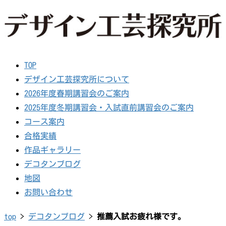
TOP
デザイン工芸探究所について
2026年度春期講習会のご案内
2025年度冬期講習会・入試直前講習会のご案内
コース案内
合格実績
作品ギャラリー
デコタンブログ
地図
お問い合わせ
top
>
デコタンブログ
>
推薦入試お疲れ様です。