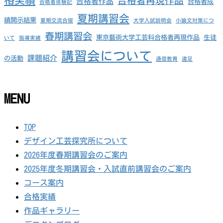
格実績
合格者再現作品
合格者作品
合格者成
合格者体験記
夏期講習会
績開示結果
夏期交流合宿
大学入試説明会
小論文対策につ
春期講習会
東京藝術大学工芸科合格者再現作品
生徒
いて
指導実績
講習会について
課題紹介
の活動
通信教育
遠足
MENU
TOP
デザイン工芸探究所について
2026年度春期講習会のご案内
2025年度冬期講習会・入試直前講習会のご案内
コース案内
合格実績
作品ギャラリー