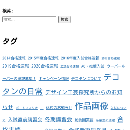
検索:
タグ
2014合格速報
2015年度合格速報
2016年度入試合格速報
2017合格速報
2019合格速報
2020合格速報
AO・推薦入試
ウーパール
2021合格速報
デコ
ーパーの里親募集！
キャンペーン情報
デコタンについて
タンの日常
デザイン工芸探究所からのお知
作品画像
らせ
休校のお知らせ
ポートフォリオ
・
入試につい
合
冬期講習会
入試直前講習会
動物園実習
て
卒業生の活躍